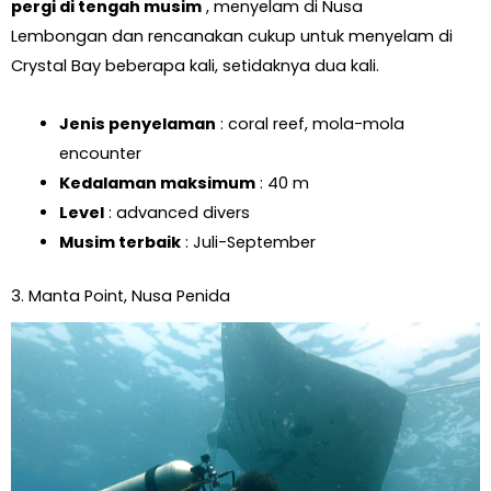
pergi di tengah musim
,
menyelam di Nusa
Lembongan
dan rencanakan cukup untuk menyelam di
Crystal Bay beberapa kali, setidaknya dua kali.
Jenis penyelaman
: coral reef, mola-mola
encounter
Kedalaman maksimum
: 40 m
Level
: advanced divers
Musim terbaik
: Juli-September
3. Manta Point, Nusa Penida