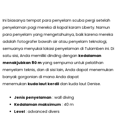
Ini biasanya tempat para penyelam scuba pergi setelah
penyelaman pagi mereka di kapal karam Liberty. Namun
para penyelam yang mengetahuinya, baik karena mereka
adalah fotografer bawah air atau penyelam teknologi,
semuanya menyukai lokasi penyelaman di Tulamben ini. Di
satu sisi, Anda memiliki dinding dengan
kedalaman
menakjubkan 80 m
yang sempurna untuk pelatihan
menyelam teknis, dan di sisi lain, Anda dapat menemukan
banyak gorgonian di mana Anda dapat
menemukan
kuda laut kerdil
dan kuda laut Denise.
Jenis penyelaman
: wall diving
Kedalaman maksimum
: 40 m
Level
: advanced divers