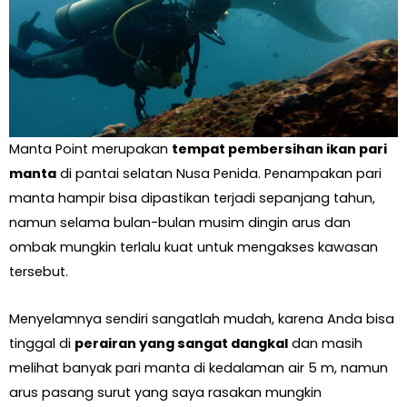
Manta Point merupakan
tempat pembersihan ikan pari
manta
di pantai selatan Nusa Penida. Penampakan pari
manta hampir bisa dipastikan terjadi sepanjang tahun,
namun selama bulan-bulan musim dingin arus dan
ombak mungkin terlalu kuat untuk mengakses kawasan
tersebut.
Menyelamnya sendiri sangatlah mudah, karena Anda bisa
tinggal di
perairan yang sangat dangkal
dan masih
melihat banyak pari manta di kedalaman air 5 m, namun
arus pasang surut yang saya rasakan mungkin