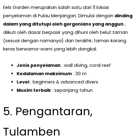
Eels Garden merupakan salah satu dari 11 lokasi
penyelaman di Pulau Menjangan. Dimulai dengan
dinding
dalam yang ditutupi oleh gorgonians yang anggun
,
diikuti oleh dasar berpasir yang dihuni oleh belut taman
(sesuai dengan namanya) dan terakhir, taman karang
keras berwarna-warni yang lebih dangkal.
Jenis penyelaman
: wall diving, coral reef
Kedalaman maksimum
: 30 m
Level
: beginners & advanced divers
Musim terbaik
: sepanjang tahun
5. Pengantaran,
Tulamben