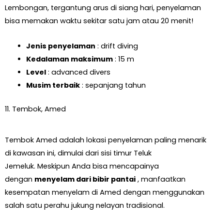
Lembongan, tergantung arus di siang hari, penyelaman
bisa memakan waktu sekitar satu jam atau 20 menit!
Jenis penyelaman
: drift diving
Kedalaman maksimum
: 15 m
Level
: advanced divers
Musim terbaik
: sepanjang tahun
11. Tembok, Amed
Tembok Amed adalah lokasi penyelaman paling menarik
di kawasan ini, dimulai dari sisi timur Teluk
Jemeluk. Meskipun Anda bisa mencapainya
dengan
menyelam dari bibir pantai
, manfaatkan
kesempatan menyelam
di Amed
dengan menggunakan
salah satu perahu jukung nelayan tradisional.