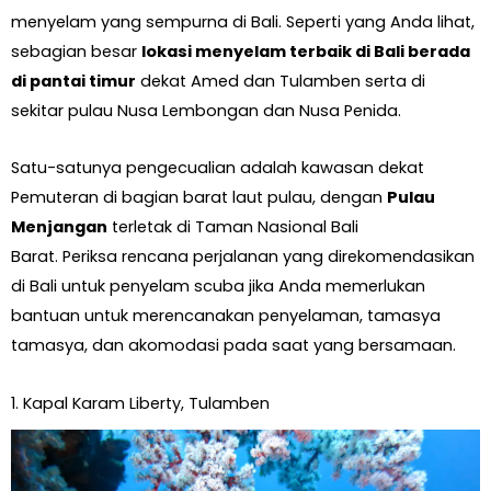
menyelam yang sempurna di Bali. Seperti yang Anda lihat,
sebagian besar
lokasi menyelam terbaik di Bali berada
di pantai timur
dekat Amed dan Tulamben serta di
sekitar pulau Nusa Lembongan dan Nusa Penida.
Satu-satunya pengecualian adalah kawasan dekat
Pemuteran di bagian barat laut pulau, dengan
Pulau
Menjangan
terletak di Taman Nasional Bali
Barat. Periksa
rencana perjalanan yang direkomendasikan
di Bali
untuk penyelam scuba jika Anda memerlukan
bantuan untuk merencanakan penyelaman, tamasya
tamasya, dan akomodasi pada saat yang bersamaan.
1. Kapal Karam Liberty, Tulamben