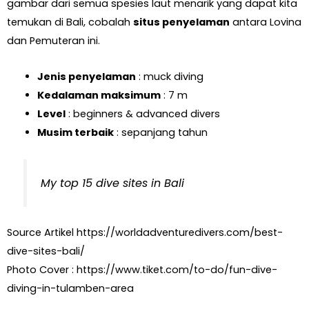
gambar dari semua spesies laut menarik yang dapat kita
temukan di Bali, cobalah
situs penyelaman
antara Lovina
dan Pemuteran ini.
Jenis penyelaman
: muck diving
Kedalaman maksimum
: 7 m
Level
: beginners & advanced divers
Musim terbaik
: sepanjang tahun
My top 15 dive sites in Bali
Source Artikel
https://worldadventuredivers.com/best-
dive-sites-bali/
Photo Cover :
https://www.tiket.com/to-do/fun-dive-
diving-in-tulamben-area