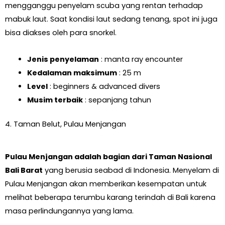
mengganggu penyelam scuba yang rentan terhadap
mabuk laut. Saat kondisi laut sedang tenang, spot ini juga
bisa diakses oleh para snorkel.
Jenis penyelaman
: manta ray encounter
Kedalaman maksimum
: 25 m
Level
: beginners & advanced divers
Musim terbaik
: sepanjang tahun
4. Taman Belut, Pulau Menjangan
Pulau Menjangan adalah bagian dari Taman Nasional
Bali Barat
yang berusia seabad di Indonesia.
Menyelam di
Pulau Menjangan
akan memberikan kesempatan untuk
melihat beberapa terumbu karang terindah di Bali karena
masa perlindungannya yang lama.