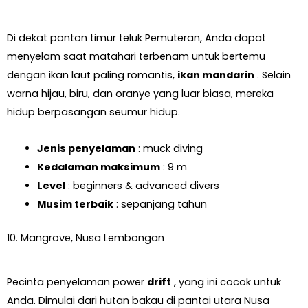
Di dekat ponton timur teluk Pemuteran, Anda dapat
menyelam saat matahari terbenam untuk bertemu
dengan ikan laut paling romantis,
ikan mandarin
. Selain
warna hijau, biru, dan oranye yang luar biasa, mereka
hidup berpasangan seumur hidup.
Jenis penyelaman
: muck diving
Kedalaman maksimum
: 9 m
Level
: beginners & advanced divers
Musim terbaik
: sepanjang tahun
10. Mangrove, Nusa Lembongan
Pecinta penyelaman power
drift
, yang ini cocok untuk
Anda. Dimulai dari hutan bakau di pantai utara Nusa