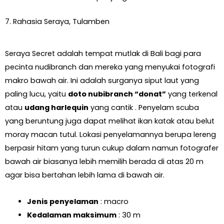
7. Rahasia Seraya, Tulamben
Seraya Secret adalah tempat mutlak di Bali bagi para
pecinta nudibranch dan mereka yang menyukai fotografi
makro bawah air. Ini adalah surganya siput laut yang
paling lucu, yaitu
doto nubibranch “donat”
yang terkenal
atau
udang harlequin
yang cantik . Penyelam scuba
yang beruntung juga dapat melihat ikan katak atau belut
moray macan tutul. Lokasi penyelamannya berupa lereng
berpasir hitam yang turun cukup dalam namun fotografer
bawah air biasanya lebih memilih berada di atas 20 m
agar bisa bertahan lebih lama di bawah air.
Jenis penyelaman
: macro
Kedalaman maksimum
: 30 m