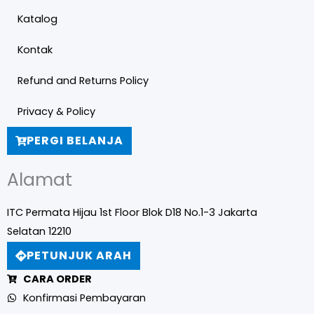
Katalog
Kontak
Refund and Returns Policy
Privacy & Policy
PERGI BELANJA
Alamat
ITC Permata Hijau 1st Floor Blok D18 No.1-3 Jakarta
Selatan 12210
PETUNJUK ARAH
CARA ORDER
Konfirmasi Pembayaran