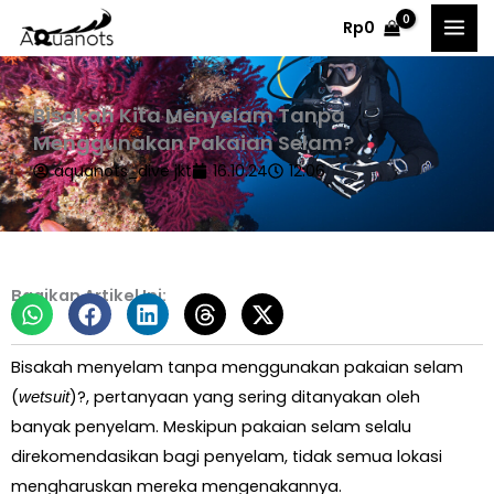
Skip
Rp
0
to
content
Bisakah Kita Menyelam Tanpa
Menggunakan Pakaian Selam?
aquanots_dive jkt
16.10.24
12:06
Bagikan Artikel Ini:
Bisakah menyelam tanpa menggunakan pakaian selam
(
)?, pertanyaan yang sering ditanyakan oleh
wetsuit
banyak penyelam. Meskipun pakaian selam selalu
direkomendasikan bagi penyelam, tidak semua lokasi
mengharuskan mereka mengenakannya.