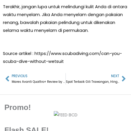
Terakhir, jangan lupa untuk melindungi kulit Anda di antara
waktu menyelam. Jika Anda menyelam dengan pakaian
renang, bawalah pakaian pelindung untuk dikenakan
selama waktu menyelam di permukaan.
Source artikel :
https://www.scubadiving.com/can-you-
scuba-dive-without-wetsuit
PREVIOUS
NEXT
Prev
Ne
Mares Avanti Quattro+ Review by SCUBALAB
Spot Terbaik Gili Trawangan, Hingga Peralatan Diving Lengkap
Promo!
Flash SALE!