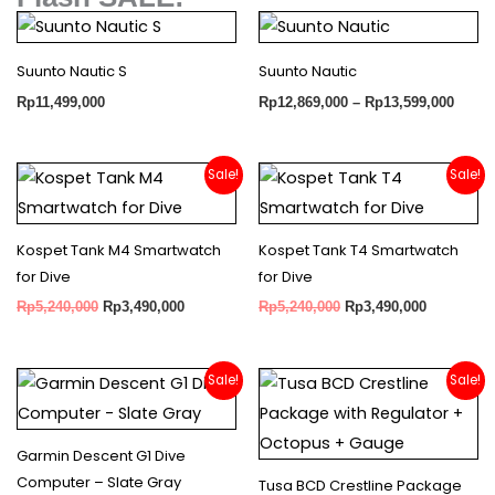
Price
range
Rp12,
Suunto Nautic S
Suunto Nautic
throu
Rp13,
Rp
11,499,000
Rp
12,869,000
–
Rp
13,599,000
Original
Current
Original
Current
Sale!
Sale!
price
price
price
price
was:
is:
was:
is:
Rp5,240,000.
Rp3,490,000.
Rp5,240,000.
Rp3,490,0
Kospet Tank M4 Smartwatch
Kospet Tank T4 Smartwatch
for Dive
for Dive
Rp
5,240,000
Rp
3,490,000
Rp
5,240,000
Rp
3,490,000
Original
Current
Original
Current
Sale!
Sale!
price
price
price
price
was:
is:
was:
is:
Rp9,159,000.
Rp6,777,660.
Rp17,270,000.
Rp14,68
Garmin Descent G1 Dive
Computer – Slate Gray
Tusa BCD Crestline Package