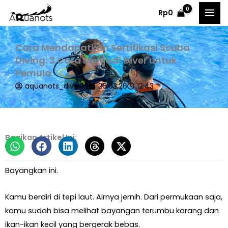
Skip
Rp
0
to
content
Cara Mendapatkan Sertifikasi Scuba
Diving: 3 Cara Menjadi Diver untuk
Pemula
aquanots_dive jkt
26.03.26
12:43
Bagikan Artikel Ini:
Bayangkan ini.
Kamu berdiri di tepi laut. Airnya jernih. Dari permukaan saja,
kamu sudah bisa melihat bayangan terumbu karang dan
ikan-ikan kecil yang bergerak bebas.