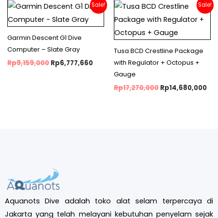
Original
Current
Original
Cu
Sale!
Sale!
price
price
price
pri
was:
is:
was:
is:
Rp9,159,000.
Rp6,777,660.
Rp17,270,000.
Rp1
Garmin Descent G1 Dive
Computer – Slate Gray
Tusa BCD Crestline Package
with Regulator + Octopus +
Rp
9,159,000
Rp
6,777,660
Gauge
Rp
17,270,000
Rp
14,680,000
Aquanots Dive adalah toko alat selam terpercaya di
Jakarta yang telah melayani kebutuhan penyelam sejak