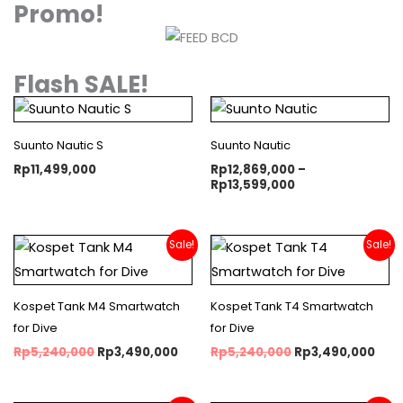
Promo!
Flash SALE!
Price
range:
Rp12,869,000
Suunto Nautic S
Suunto Nautic
through
Rp13,599,000
Rp
11,499,000
Rp
12,869,000
–
Rp
13,599,000
Original
Current
Original
Cur
Sale!
Sale!
price
price
price
pric
was:
is:
was:
is:
Rp5,240,000.
Rp3,490,000.
Rp5,240,000.
Rp3,
Kospet Tank M4 Smartwatch
Kospet Tank T4 Smartwatch
for Dive
for Dive
Rp
5,240,000
Rp
3,490,000
Rp
5,240,000
Rp
3,490,000