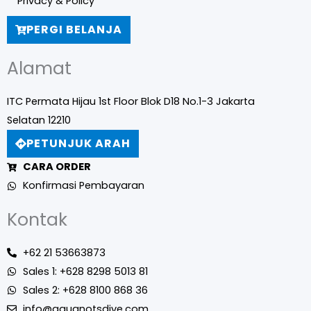
Privacy & Policy
PERGI BELANJA
Alamat
ITC Permata Hijau 1st Floor Blok D18 No.1-3 Jakarta
Selatan 12210
PETUNJUK ARAH
CARA ORDER
Konfirmasi Pembayaran
Kontak
+62 21 53663873
Sales 1: +628 8298 5013 81
Sales 2: +628 8100 868 36
info@aquanotsdive.com