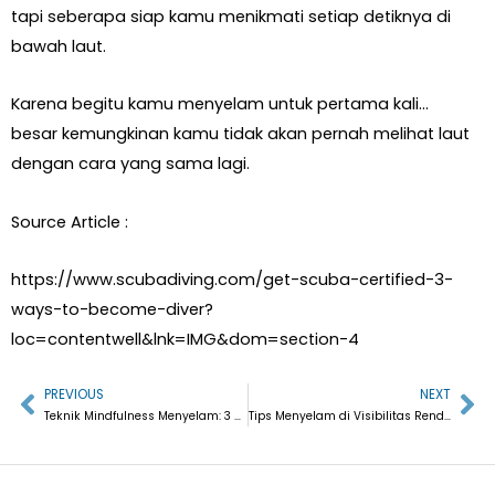
tapi seberapa siap kamu menikmati setiap detiknya di
bawah laut.
Karena begitu kamu menyelam untuk pertama kali…
besar kemungkinan kamu tidak akan pernah melihat laut
dengan cara yang sama lagi.
Source Article :
https://www.scubadiving.com/get-scuba-certified-3-
ways-to-become-diver?
loc=contentwell&lnk=IMG&dom=section-4
PREVIOUS
NEXT
Prev
Ne
Teknik Mindfulness Menyelam: 3 Cara Ampuh untuk Pemula & Penyelam Teknis Lebih Tenang dan Fokus
Tips Menyelam di Visibilitas Rendah: Cara Aman dan Tetap Menikmati Diving