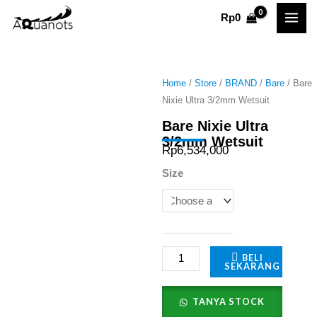
Skip
Rp
0
to
content
Home
/
Store
/
BRAND
/
Bare
/ Bare
Nixie Ultra 3/2mm Wetsuit
Bare Nixie Ultra
3/2mm Wetsuit
Rp
6,534,000
Bare
Size
Nixie
Ultra
3/2mm
Wetsuit
BELI
SEKARANG
quantity
TANYA STOCK