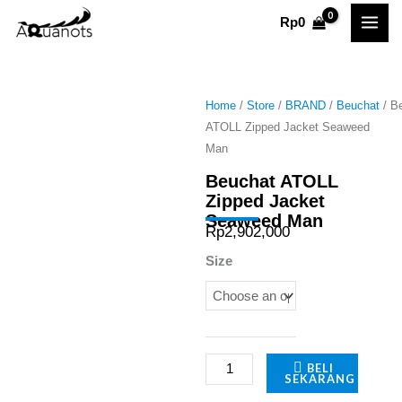
Skip
Rp
0
to
content
Home
/
Store
/
BRAND
/
Beuchat
/ B
ATOLL Zipped Jacket Seaweed
Man
Beuchat ATOLL
Zipped Jacket
Seaweed Man
Rp
2,902,000
Beuchat
Size
ATOLL
Zipped
Jacket
Seaweed
BELI
SEKARANG
Man