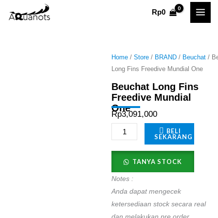
Skip
Rp
0
to
content
Home
/
Store
/
BRAND
/
Beuchat
/ B
Long Fins Freedive Mundial One
Beuchat Long Fins
Freedive Mundial
One
Rp
3,091,000
Beuchat
BELI
SEKARANG
Long
Fins
TANYA STOCK
Freedive
Notes :
Mundial
Anda dapat mengecek
One
ketersediaan stock secara real
quantity
dan melakukan pre order