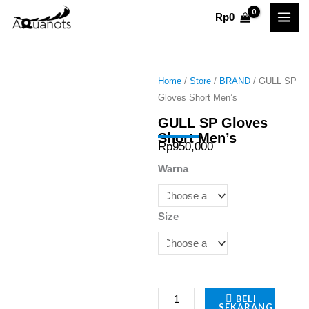
Skip
Rp
0
to
content
Home
/
Store
/
BRAND
/ GULL SP
Gloves Short Men’s
GULL SP Gloves
Short Men’s
Rp
950,000
GULL
Warna
SP
Gloves
Size
Short
Men's
quantity
BELI
SEKARANG