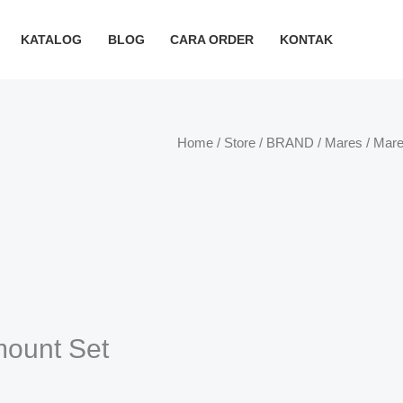
KATALOG
BLOG
CARA ORDER
KONTAK
Home
/
Store
/
BRAND
/
Mares
/ Mare
mount Set