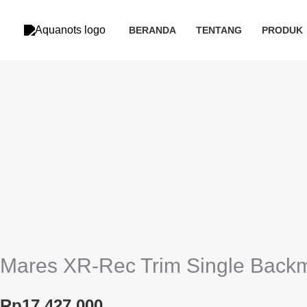
Skip
to
BERANDA
TENTANG
PRODUK
content
Mares XR-Rec Trim Single Back
Rp
17,427,000