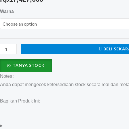
Mares
Warna
XR-
Rec
Trim
Single
BELI SEKA
Backmount
Set
TANYA STOCK
quantity
Notes :
Anda dapat mengecek ketersediaan stock secara real dan mel
Bagikan Produk Ini: