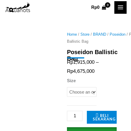
Skip
Rp
0
to
content
Home
/
Store
/
BRAND
/
Poseidon
/ 
Ballistic Bag
Poseidon Ballistic
Bag
Rp
1,915,000
–
Price
Rp
4,675,000
range:
Poseidon
Size
Rp1,915,000
Ballistic
through
Bag
quantity
Rp4,675,000
BELI
SEKARANG