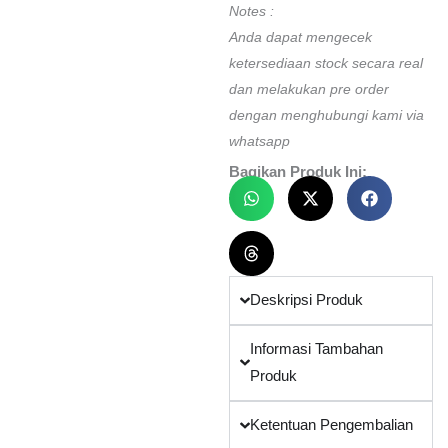
Notes :
Z3
Anda dapat mengecek
+
ketersediaan stock secara real
OCTOPUS
dan melakukan pre order
ENVOY
dengan menghubungi kami via
II
whatsapp
+
Bagikan Produk Ini:
DBT
SINGLE
GAUGE
quantity
Deskripsi Produk
Informasi Tambahan
Produk
Ketentuan Pengembalian