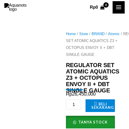
Skip
Rp
0
to
content
Home
/
Store
/
BRAND
/
Atomic
/ R
SET ATOMIC AQUATICS Z3 +
OCTOPUS ENVOY II + DBT
SINGLE GAUGE
REGULATOR SET
ATOMIC AQUATICS
Z3 + OCTOPUS
ENVOY II + DBT
SINGLE GAUGE
Rp
26,450,000
REGULATOR
BELI
SEKARANG
SET
ATOMIC
TANYA STOCK
AQUATICS