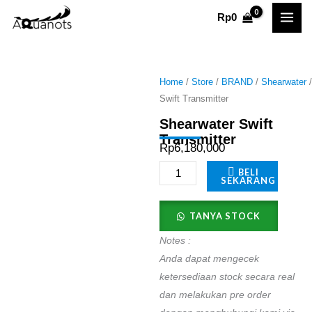
Skip
Rp
0
to
content
Home
/
Store
/
BRAND
/
Shearwater
/
Swift Transmitter
Shearwater Swift
Transmitter
Rp
6,180,000
Shearwater
BELI
SEKARANG
Swift
Transmitter
TANYA STOCK
quantity
Notes :
Anda dapat mengecek
ketersediaan stock secara real
dan melakukan pre order