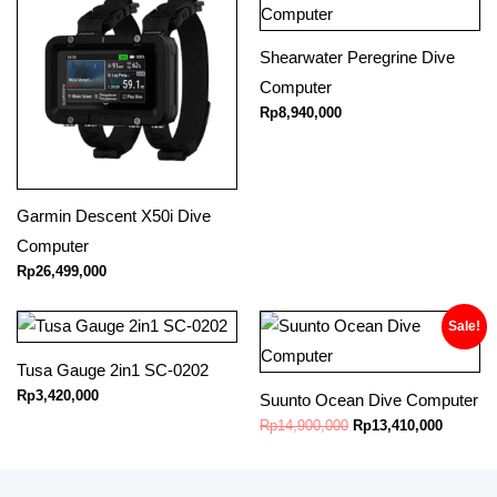
Shearwater Peregrine Dive
Computer
Rp
8,940,000
Garmin Descent X50i Dive
Computer
Rp
26,499,000
Original
Current
Sale!
price
price
was:
is:
Tusa Gauge 2in1 SC-0202
Rp14,900,000.
Rp13,41
Rp
3,420,000
Suunto Ocean Dive Computer
Rp
14,900,000
Rp
13,410,000