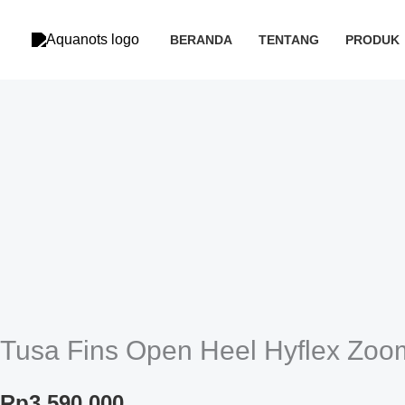
Skip
to
BERANDA
TENTANG
PRODUK
content
Tusa Fins Open Heel Hyflex Zoo
Rp
3,590,000