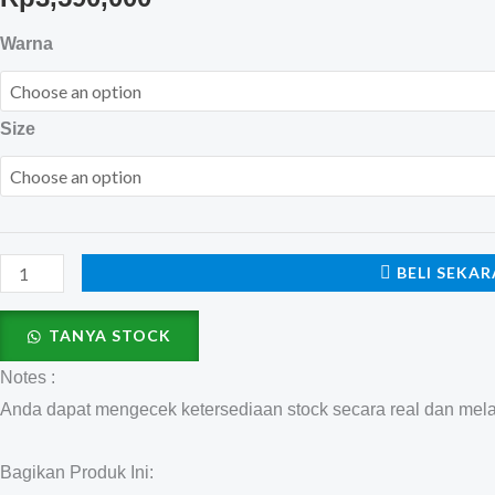
Tusa
Warna
Fins
Open
Size
Heel
Hyflex
Zoom
quantity
BELI SEKA
TANYA STOCK
Notes :
Anda dapat mengecek ketersediaan stock secara real dan mel
Bagikan Produk Ini: