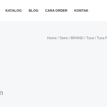
KATALOG
BLOG
CARA ORDER
KONTAK
Home
/
Store
/
BRAND
/
Tusa
/ Tusa 
m