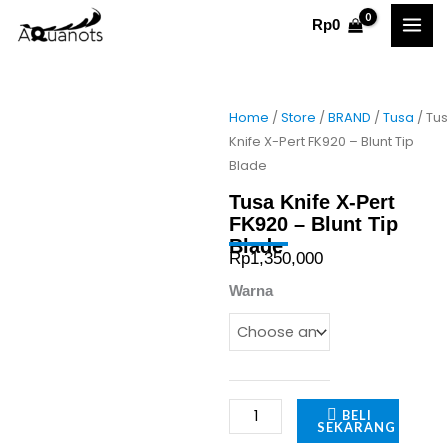
Skip
Rp
0
to
content
Home
/
Store
/
BRAND
/
Tusa
/ Tu
Knife X-Pert FK920 – Blunt Tip
Blade
Tusa Knife X-Pert
FK920 – Blunt Tip
Blade
Rp
1,350,000
Tusa
Warna
Knife
X-
Pert
FK920
BELI
-
SEKARANG