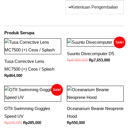
Ketentuan Pengembalian
Produk Serupa
Original
Current
Sale!
price
price
was:
is:
Suunto Divecomputer D5
Rp8,950,000.
Rp7,653,0
Rp
8,950,000
Rp
7,653,000
Tusa Corrective Lens
MC7500 (+) Ceos / Splash
Rp
864,000
Original
Current
Sale!
price
price
was:
is:
Rp299,000.
Rp285,000.
OTII Swimming Goggles
Oceanarium Beanie Neoprene
Speed UV
Hood
Rp
299,000
Rp
285,000
Rp
550,000