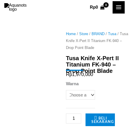
Skip
Rp
0
to
content
Home
/
Store
/
BRAND
/
Tusa
/ Tusa
Knife X-Pert II Titanium FK-940 –
Drop Point Blade
Tusa Knife X-Pert II
Titanium FK-940 –
Drop Point Blade
Rp
1,970,000
Tusa
Warna
Knife
X-
Pert
II
BELI
SEKARANG
Titanium