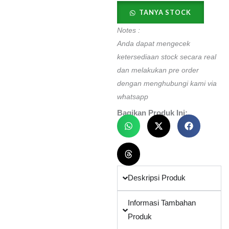
FK-
TANYA STOCK
940
-
Notes :
Drop
Anda dapat mengecek
Point
ketersediaan stock secara real
dan melakukan pre order
Blade
dengan menghubungi kami via
quantity
whatsapp
Bagikan Produk Ini:
Deskripsi Produk
Informasi Tambahan
Produk