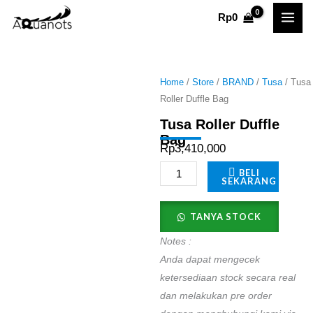
Skip
Rp
0
to
content
Home
/
Store
/
BRAND
/
Tusa
/ Tusa
Roller Duffle Bag
Tusa Roller Duffle
Bag
Rp
3,410,000
Tusa
BELI
SEKARANG
Roller
Duffle
TANYA STOCK
Bag
Notes :
quantity
Anda dapat mengecek
ketersediaan stock secara real
dan melakukan pre order