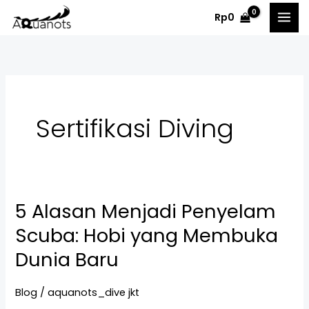
Skip
Rp
0
to
content
Sertifikasi Diving
5 Alasan Menjadi Penyelam
5
Alasan
Scuba: Hobi yang Membuka
Menjadi
Dunia Baru
Penyelam
Scuba:
Blog
/
aquanots_dive jkt
Hobi