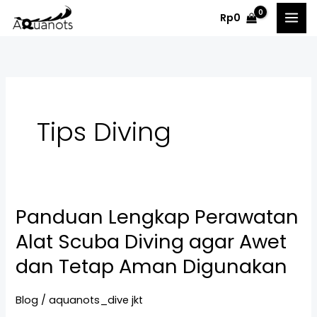
Skip
Rp
0
to
content
Tips Diving
Panduan Lengkap Perawatan
Panduan
Lengkap
Alat Scuba Diving agar Awet
Perawatan
dan Tetap Aman Digunakan
Alat
Scuba
Blog
/
aquanots_dive jkt
Diving