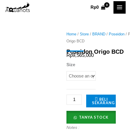
Skip
Rp
0
to
content
Home
/
Store
/
BRAND
/
Poseidon
/ 
Origo BCD
Poseidon Origo BCD
Rp
9,565,000
Poseidon
Size
Origo
BCD
quantity
BELI
SEKARANG
TANYA STOCK
Notes :