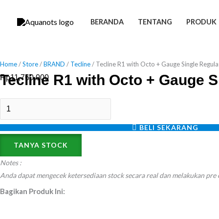
Skip
Tecline
Menu
to
R1
BERANDA
TENTANG
PRODUK
content
with
Octo
+
Home
/
Store
/
BRAND
/
Tecline
/ Tecline R1 with Octo + Gauge Single Regula
Tecline R1 with Octo + Gauge S
Gauge
Rp
11,760,000
Single
Regulator
Set
BELI SEKARANG
Diving
TANYA STOCK
quantity
Notes :
Anda dapat mengecek ketersediaan stock secara real dan melakukan pre
Bagikan Produk Ini: