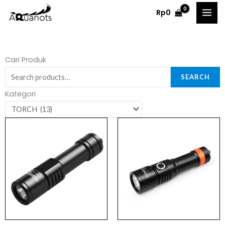
Skip
Rp
0
to
content
Search
Cari Produk
for:
SEARCH
Kategori