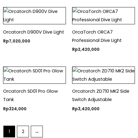
Orcatorch D900V Dive Light
OrcaTorch ORCA7
Professional Dive Light
Rp
7,020,000
Rp
2,420,000
Orcatorch SD01 Pro Glow
Orcatorch ZD710 MK2 Side
Tank
Switch Adjustable
Rp
324,000
Rp
3,420,000
1
2
→