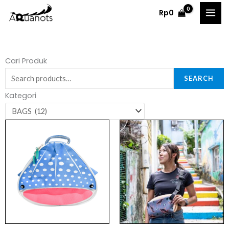
Skip
Rp
0
to
content
Search
Cari Produk
for:
SEARCH
Kategori