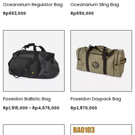
Oceanarium Regulator Bag
Oceanarium Sling Bag
Rp
653,000
Rp
690,000
Price
range:
Rp1,915,000
through
Rp4,675,000
Poseidon Ballistic Bag
Poseidon Daypack Bag
Rp
1,915,000
–
Rp
4,675,000
Rp
2,870,000