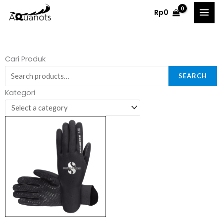
Skip
Rp
0
to
content
Search
Cari Produk
for:
SEARCH
Kategori