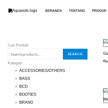
Skip
to
BERANDA
TENTANG
PRODUK
content
Search
Cari Produk
for:
Gu
SEARCH
Rp
Kategori
ACCESSORIES/OTHERS
BAGS
BCD
BOOTIES
BRAND