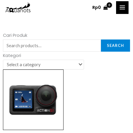
Skip
Rp
0
to
content
Search
Cari Produk
for:
SEARCH
Kategori