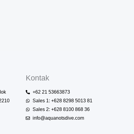
Kontak
lok
+62 21 53663873
12210
Sales 1: +628 8298 5013 81
Sales 2: +628 8100 868 36
info@aquanotsdive.com