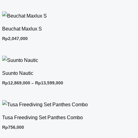
Beuchat Maxlux S
Rp
2,047,000
Price
range:
Rp12,869,000
Suunto Nautic
through
Rp13,599,000
Rp
12,869,000
–
Rp
13,599,000
Tusa Freediving Set Panthes Combo
Rp
756,000