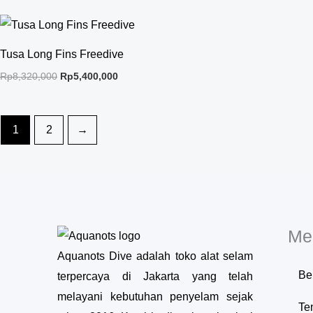
Original
Current
price
price
was:
is:
Tusa Long Fins Freedive
Rp8,320,000.
Rp5,400,000.
Rp
8,320,000
Rp
5,400,000
1
2
→
Me
Aquanots Dive adalah toko alat selam
Be
terpercaya di Jakarta yang telah
melayani kebutuhan penyelam sejak
Te