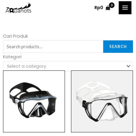
Skip
Rp
0
to
content
Search
Cari Produk
for:
SEARCH
Kategori
Select a category