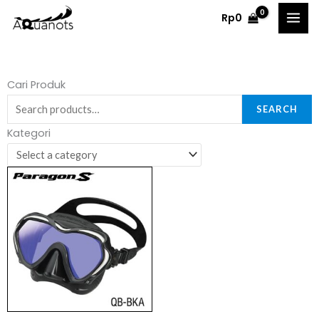
Skip
Rp
0
to
content
Search
Cari Produk
for:
SEARCH
Kategori