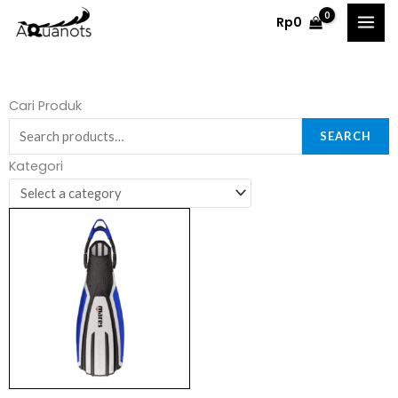
Skip
Rp
0
to
content
Search
Cari Produk
for:
SEARCH
Kategori