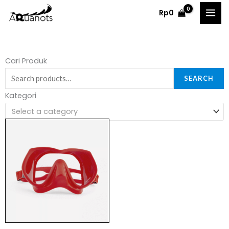
Skip
Rp
0
to
content
Search
Cari Produk
for:
SEARCH
Kategori
Select a category