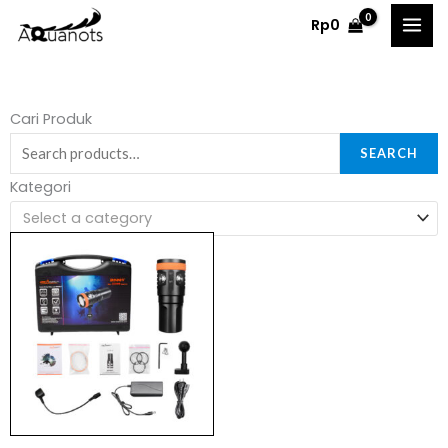
Skip
Rp
0
to
content
Search
Cari Produk
for:
SEARCH
Kategori
Select a category