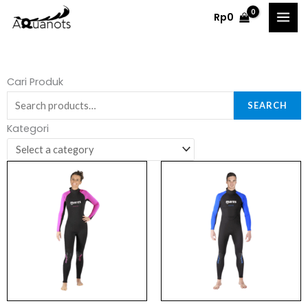
Skip
Rp
0
to
content
Search
Cari Produk
for:
SEARCH
Kategori