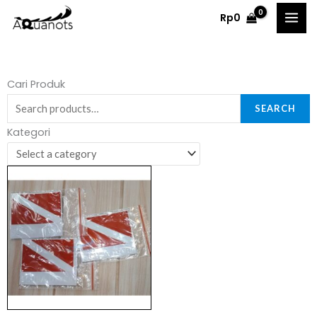
Skip
Rp
0
to
content
Search
Cari Produk
for:
SEARCH
Kategori