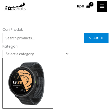
Skip
Rp
0
to
content
Search
Cari Produk
for:
SEARCH
Kategori