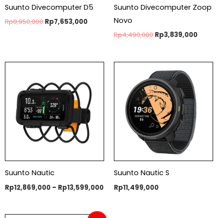
Suunto Divecomputer D5
Suunto Divecomputer Zoop
Novo
Rp
8,950,000
Rp
7,653,000
Rp
4,490,000
Rp
3,839,000
Price
range:
Rp12,869,000
through
Rp13,599,000
Suunto Nautic
Suunto Nautic S
Rp
12,869,000
–
Rp
13,599,000
Rp
11,499,000
Original
Current