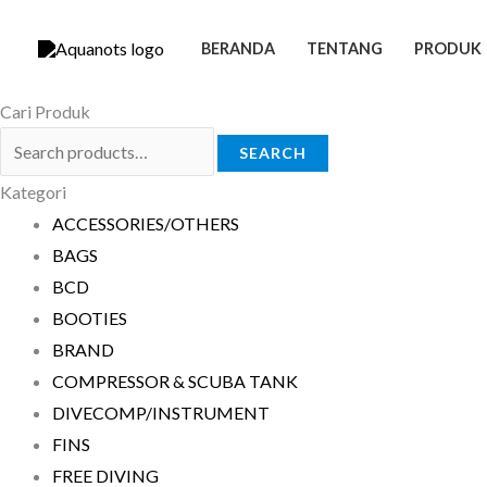
Skip
Search
Search
to
for:
for:
BERANDA
TENTANG
PRODUK
content
Cari Produk
SEARCH
Kategori
ACCESSORIES/OTHERS
BAGS
BCD
BOOTIES
BRAND
COMPRESSOR & SCUBA TANK
DIVECOMP/INSTRUMENT
FINS
FREE DIVING