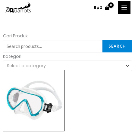
Skip
Rp
0
to
content
Search
Cari Produk
for:
SEARCH
Kategori
Select a category