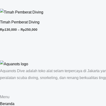
Price
range:
Rp130,000
Timah Pemberat Diving
through
Rp250,000
Rp
130,000
–
Rp
250,000
Aquanots Dive adalah toko alat selam terpercaya di Jakarta y
peralatan scuba diving, snorkeling, dan renang berkualitas tingg
Menu
Beranda