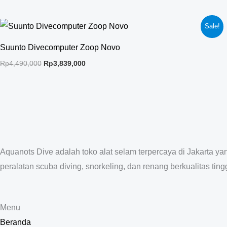
Original
Current
Sale!
price
price
was:
is:
Suunto Divecomputer Zoop Novo
Rp4,490,000.
Rp3,839,000.
Rp
4,490,000
Rp
3,839,000
Aquanots Dive adalah toko alat selam terpercaya di Jakarta y
peralatan scuba diving, snorkeling, dan renang berkualitas tingg
Menu
Beranda