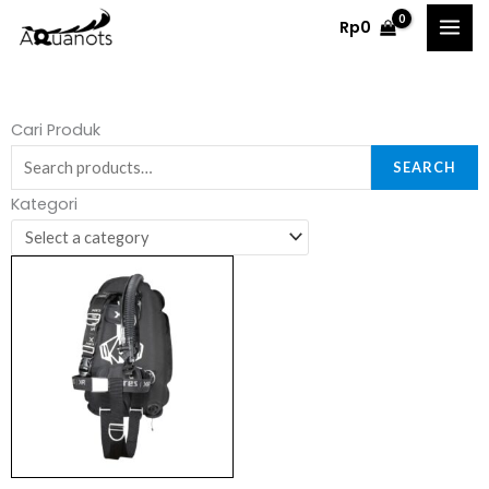
Skip
Rp
0
to
content
Search
Cari Produk
for:
SEARCH
Kategori